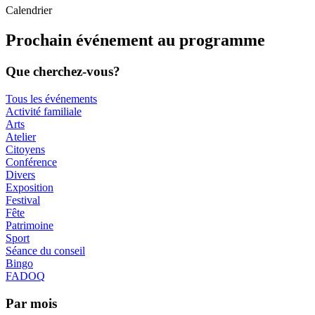
Calendrier
Prochain événement au programme
Que cherchez-vous?
Tous les événements
Activité familiale
Arts
Atelier
Citoyens
Conférence
Divers
Exposition
Festival
Fête
Patrimoine
Sport
Séance du conseil
Bingo
FADOQ
Par mois