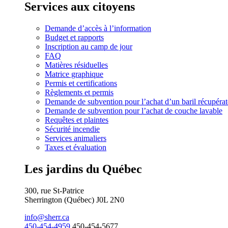
Services aux citoyens
Demande d’accès à l’information
Budget et rapports
Inscription au camp de jour
FAQ
Matières résiduelles
Matrice graphique
Permis et certifications
Règlements et permis
Demande de subvention pour l’achat d’un baril récupérat
Demande de subvention pour l’achat de couche lavable
Requêtes et plaintes
Sécurité incendie
Services animaliers
Taxes et évaluation
Les jardins du Québec
300, rue St-Patrice
Sherrington (Québec) J0L 2N0
info@sherr.ca
450-454-4959
450-454-5677